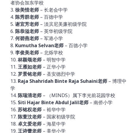
者协会加东学校
3.
徐美惜老师
– 长老会中学
4.
陈秀群老师
– 百德中学
5.
谢宜芳老师
– 淡滨尼美廉初级学院
6.
陈恭溢老师
– 英华初级学院
7.
何碧燕老师
– 军港小学
8.
Kumutha Selvan老师
– 百德小学
9.
李俊美老师
– 北烁学校
10.
林颖颂老师
– 明智中学
11.
王雁如老师
– 正华小学
12.
罗景铭老师
– 圣安德烈中学
13.
Raja Shahridah Binte Raja Suhaini老师
– 博理中
学
14.
陈瑞清老师
– （MINDS）属下李光前花园学校
15.
Siti Hajar Binte Abdul Jalil老师
– 南侨小学
16.
苏铭权老师
– 裕华中学
17.
陈萱汶老师
– 国家初级学院
18.
卓文爱老师
– 海星中学
19.
王诗蕾老师
– 美华小学