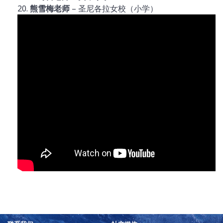
20.
熊雪梅老师
– 圣尼各拉女校（小学）