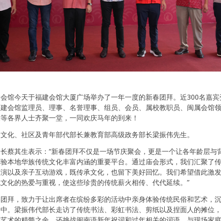
会馆今天于福建会馆大厦广场举办了一年一度的新春团拜。近300名嘉宾
福建会馆监理员、理事、名誉理事、组员、会员、属校教职员、闽属会馆
表等各界人士齐聚一堂，一同欢庆马年的到来！
为文化、社区及青年部代部长兼教育部高级政务部长梁振伟先生。
长蔡其生表示：“新春团拜不仅是一场节庆聚会，更是一个让各年龄层与
体验本地华族传统文化丰富内涵的重要平台。通过庙会形式，我们汇聚了
表演以及亲子互动游戏，既传承文化，也留下美好回忆。我们希望借此激
文化的热爱与重视，使这些珍贵的传统薪火相传、代代延续。”
春团拜，致力于让出席者在缤纷多彩的活动中亲身体验传统民俗和艺术，
围中。梁振伟代部长走访了传统书法、彩虹书法、剪纸以及捏面人的摊位
族艺术的精髓之余，还挑战闽南语新年祝词和过年相关的词语，与现场家