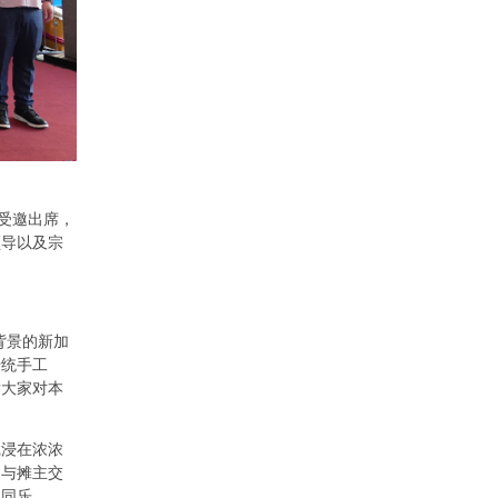
受邀出席，
领导以及宗
背景的新加
传统手工
发大家对本
沉浸在浓浓
，与摊主交
庭同乐。